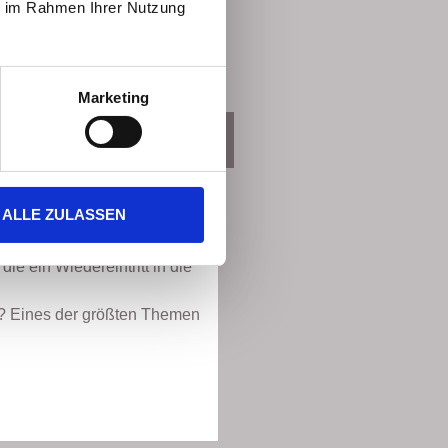
ie im Rahmen Ihrer Nutzung
ntiert arbeite, zeige ich Ihnen
nnen.
Marketing
Führungskräfte
ALLE ZULASSEN
N
ie ein Wiedereintritt in die
f? Eines der größten Themen