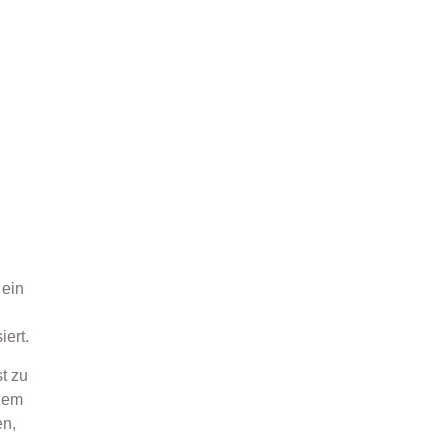
Gehetzt wie der Hase?
 ein
ert.
st zu
inem
en,