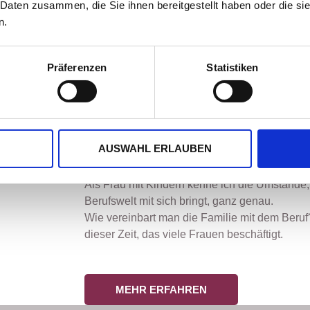
 Daten zusammen, die Sie ihnen bereitgestellt haben oder die s
n.
der Kommunikationsberatung und der Karriereberatung bedarfsorie
verschiedene Themen, die wir gerne gemeinsam bearbeiten kö
Präferenzen
Statistiken
Coaching für Frauen
AUSWAHL ERLAUBEN
COACHING SPEZIELL FÜR FRAUE
Als Frau mit Kindern kenne ich die Umstände, d
Berufswelt mit sich bringt, ganz genau.
Wie vereinbart man die Familie mit dem Beru
dieser Zeit, das viele Frauen beschäftigt.
MEHR ERFAHREN